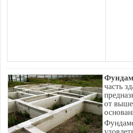
Фундам
часть зд
предназ
от выше
основан
Фундаме
удовле