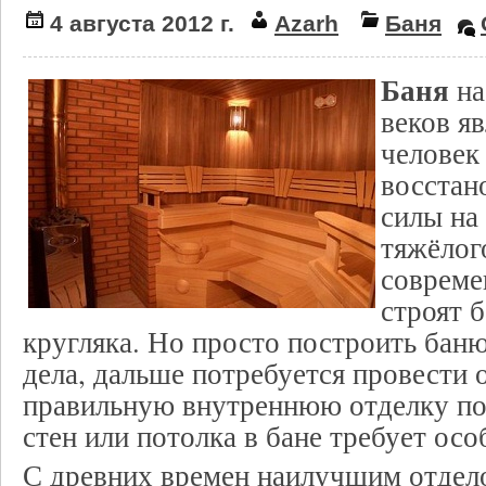
4 августа 2012 г.
Azarh
Баня
Баня
на
веков яв
человек 
восстан
силы на
тяжёлог
совреме
строят б
кругляка. Но просто построить баню
дела, дальше потребуется провести 
правильную внутреннюю отделку п
стен или потолка в бане требует ос
С древних времен наилучшим отдел