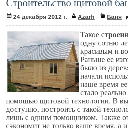
Строительство щитовой ба
24 декабря 2012 г.
Azarh
Баня
троен
Такое с
одну сотню ле
красивым и в
Раньше ее изг
было из дерев
начали исполь
наше время ее
стало реально
помощью щитовой технологии. В вы
доступно, построить с такой технол
лишь с одним помощником. Также от
сэкономит не только ваше время, а 