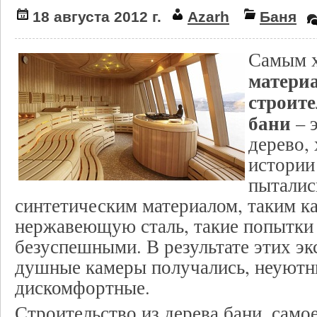
18 августа 2012 г.
Azarh
Баня
Самым 
матери
строите
бани
– э
дерево, 
истории
пыталис
синтетическим материалом, таким к
нержавеющую сталь, такие попытки 
безуспешными. В результате этих эк
душные камеры получались, неуютн
дискомфортные.
Строительство из дерева бани, самое