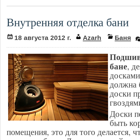
Внутренняя отделка бани
18 августа 2012 г.
Azarh
Баня
Подшив
бане
, д
досками
должна 
доски п
гвоздям
Доски п
быть ко
помещения, это для того делается, ч