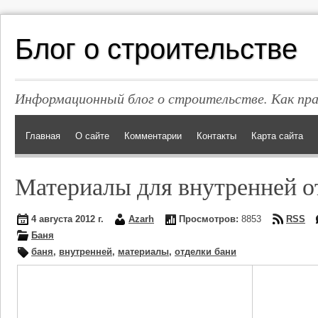
Блог о строительстве
Информационный блог о строительстве. Как пр
Главная
О сайте
Комментарии
Контакты
Карта сайта
Материалы для внутренней о
4 августа 2012 г.
Azarh
Просмотров:
8853
RSS
Баня
баня
,
внутренней
,
материалы
,
отделки бани