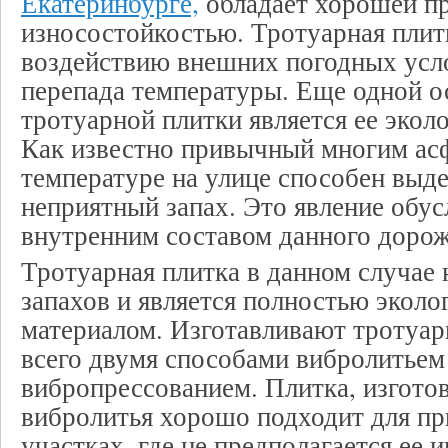
Екатеринбурге,
обладает хорошей п
износостойкостью. Тротуарная плит
воздействию внешних погодных усло
перепада температуры. Еще одной 
тротуарной плитки является ее эколо
Как известно привычный многим ас
температуре на улице способен выд
неприятный запах. Это явление обус
внутренним составом данного дорож
Тротуарная плитка в данном случае 
запахов и является полностью экол
материалом. Изготавливают тротуа
всего двумя способами вибролитьем
вибропрессованием. Плитка, изгото
вибролитья хорошо подходит для пр
участках, где не предполагается ее 