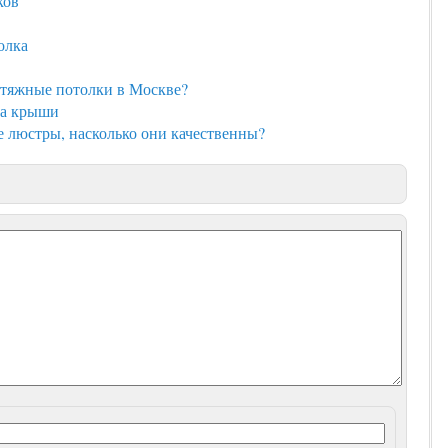
ков
олка
атяжные потолки в Москве?
са крыши
е люстры, насколько они качественны?