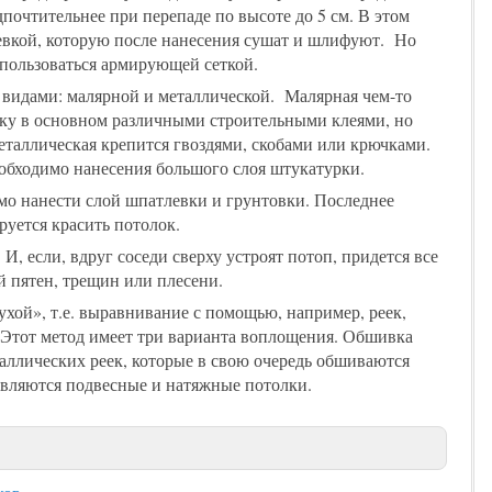
почтительнее при перепаде по высоте до 5 см. В этом
евкой, которую после нанесения сушат и шлифуют. Но
спользоваться армирующей сеткой.
 видами: малярной и металлической. Малярная чем-то
лку в основном различными строительными клеями, но
еталлическая крепится гвоздями, скобами или крючками.
еобходимо нанесения большого слоя штукатурки.
о нанести слой шпатлевки и грунтовки. Последнее
уется красить потолок.
И, если, вдруг соседи сверху устроят потоп, придется все
й пятен, трещин или плесени.
хой», т.е. выравнивание с помощью, например, реек,
 Этот метод имеет три варианта воплощения. Обшивка
аллических реек, которые в свою очередь обшиваются
вляются подвесные и натяжные потолки.