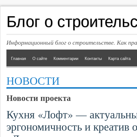
Блог о строитель
Информационный блог о строительстве. Как пр
Главная
О сайте
Комментарии
Контакты
Карта сайта
НОВОСТИ
Новости проекта
Кухня «Лофт» — актуальны
эргономичность и креатив 