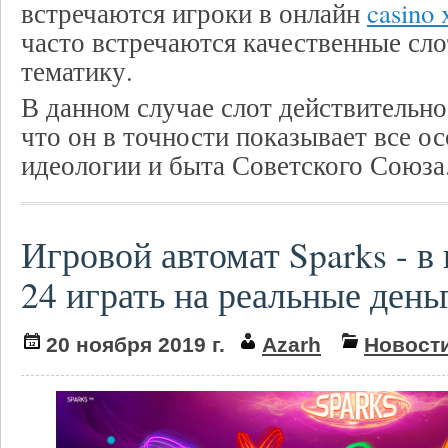
встречаются игроки в онлайн
casino 
часто встречаются качественные сл
тематику.
В данном случае слот действительн
что он в точности показывает все о
идеологии и быта Советского Союза
Игровой автомат Sparks - в
24 играть на реальные день
20 ноября 2019 г.
Azarh
Новост